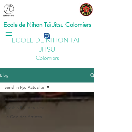
Ecole de Nihon Taï Jitsu Colomiers
ECOLE DE NIHON TAI-
JITSU
Colomiers
Blog
Senshin Ryu Actualité
All Posts
Senshin Ryu Actualité
Le Coin des Artistes